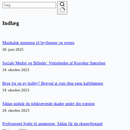
Ingen
resultater
Indlæg
Musikalsk stemning til bryllupper og events
30. juni 2025
Sociale Medier og Billeder: Vigtigheden af Korrekte Størrelser
19. oktober 2023
Brug for en ny hobby? Begynd at riste dine egne kaffebønner
19. oktober 2023
Sådan undgår du tidskrævende skader under din træning
29. oktober 2023
Professionel hjælp til ansøgning: Sådan får du ekspertbistand