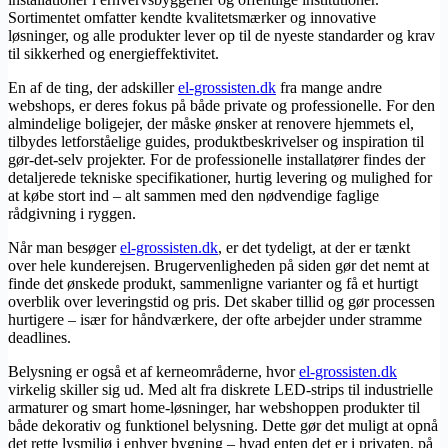
Sortimentet omfatter kendte kvalitetsmærker og innovative
løsninger, og alle produkter lever op til de nyeste standarder og krav
til sikkerhed og energieffektivitet.
En af de ting, der adskiller
​el-grossisten.dk
fra mange andre
webshops, er deres fokus på både private og professionelle. For den
almindelige boligejer, der måske ønsker at renovere hjemmets el,
tilbydes letforståelige guides, produktbeskrivelser og inspiration til
gør-det-selv projekter. For de professionelle installatører findes der
detaljerede tekniske specifikationer, hurtig levering og mulighed for
at købe stort ind – alt sammen med den nødvendige faglige
rådgivning i ryggen.
Når man besøger
​el-grossisten.dk
, er det tydeligt, at der er tænkt
over hele kunderejsen. Brugervenligheden på siden gør det nemt at
finde det ønskede produkt, sammenligne varianter og få et hurtigt
overblik over leveringstid og pris. Det skaber tillid og gør processen
hurtigere – især for håndværkere, der ofte arbejder under stramme
deadlines.
Belysning er også et af kerneområderne, hvor
​el-grossisten.dk
virkelig skiller sig ud. Med alt fra diskrete LED-strips til industrielle
armaturer og smart home-løsninger, har webshoppen produkter til
både dekorativ og funktionel belysning. Dette gør det muligt at opnå
det rette lysmiljø i enhver bygning – hvad enten det er i privaten, på