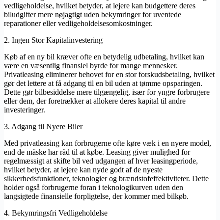
vedligeholdelse, hvilket betyder, at lejere kan budgettere deres
biludgifter mere nøjagtigt uden bekymringer for uventede
reparationer eller vedligeholdelsesomkostninger.
2. Ingen Stor Kapitalinvestering
Køb af en ny bil kræver ofte en betydelig udbetaling, hvilket kan
være en væsentlig finansiel byrde for mange mennesker.
Privatleasing eliminerer behovet for en stor forskudsbetaling, hvilket
gør det lettere at få adgang til en bil uden at tømme opsparingen.
Dette gør bilbesiddelse mere tilgængelig, især for yngre forbrugere
eller dem, der foretrækker at allokere deres kapital til andre
investeringer.
3. Adgang til Nyere Biler
Med privatleasing kan forbrugerne ofte køre væk i en nyere model,
end de måske har råd til at købe. Leasing giver mulighed for
regelmæssigt at skifte bil ved udgangen af hver leasingperiode,
hvilket betyder, at lejere kan nyde godt af de nyeste
sikkerhedsfunktioner, teknologier og brændstofeffektiviteter. Dette
holder også forbrugerne foran i teknologikurven uden den
langsigtede finansielle forpligtelse, der kommer med bilkøb.
4. Bekymringsfri Vedligeholdelse