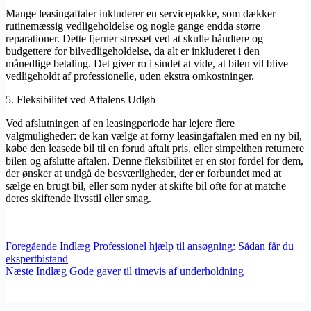
Mange leasingaftaler inkluderer en servicepakke, som dækker
rutinemæssig vedligeholdelse og nogle gange endda større
reparationer. Dette fjerner stresset ved at skulle håndtere og
budgettere for bilvedligeholdelse, da alt er inkluderet i den
månedlige betaling. Det giver ro i sindet at vide, at bilen vil blive
vedligeholdt af professionelle, uden ekstra omkostninger.
5. Fleksibilitet ved Aftalens Udløb
Ved afslutningen af en leasingperiode har lejere flere
valgmuligheder: de kan vælge at forny leasingaftalen med en ny bil,
købe den leasede bil til en forud aftalt pris, eller simpelthen returnere
bilen og afslutte aftalen. Denne fleksibilitet er en stor fordel for dem,
der ønsker at undgå de besværligheder, der er forbundet med at
sælge en brugt bil, eller som nyder at skifte bil ofte for at matche
deres skiftende livsstil eller smag.
Foregående
Indlæg
Professionel hjælp til ansøgning: Sådan får du
ekspertbistand
Næste
Indlæg
Gode gaver til timevis af underholdning