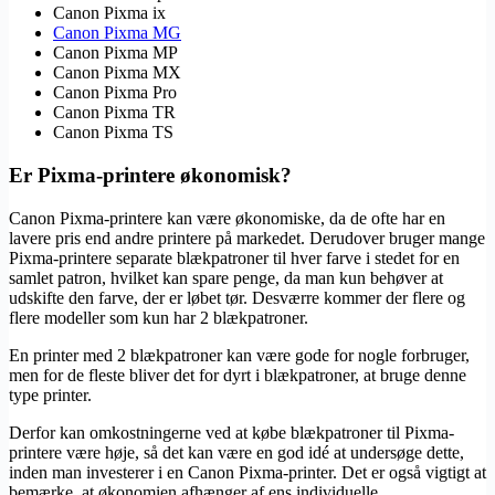
Canon Pixma ix
Canon Pixma MG
Canon Pixma MP
Canon Pixma MX
Canon Pixma Pro
Canon Pixma TR
Canon Pixma TS
Er Pixma-printere økonomisk?
Canon Pixma-printere kan være økonomiske, da de ofte har en
lavere pris end andre printere på markedet. Derudover bruger mange
Pixma-printere separate blækpatroner til hver farve i stedet for en
samlet patron, hvilket kan spare penge, da man kun behøver at
udskifte den farve, der er løbet tør. Desværre kommer der flere og
flere modeller som kun har 2 blækpatroner.
En printer med 2 blækpatroner kan være gode for nogle forbruger,
men for de fleste bliver det for dyrt i blækpatroner, at bruge denne
type printer.
Derfor kan omkostningerne ved at købe blækpatroner til Pixma-
printere være høje, så det kan være en god idé at undersøge dette,
inden man investerer i en Canon Pixma-printer. Det er også vigtigt at
bemærke, at økonomien afhænger af ens individuelle