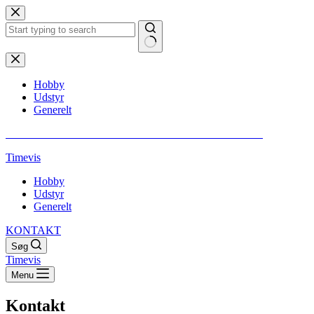
Fortsæt
til
indhold
Ingen
resultater
Hobby
Udstyr
Generelt
** VI GØR OPMÆRKSOM PÅ AT ALT INDHOLD ER SPONSORERET
Timevis
Hobby
Udstyr
Generelt
KONTAKT
Søg
Timevis
Menu
Kontakt