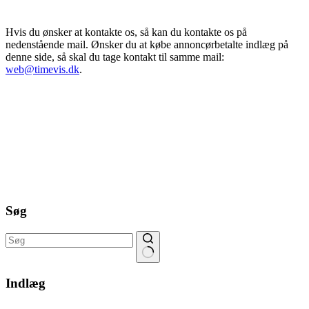
Hvis du ønsker at kontakte os, så kan du kontakte os på
nedenstående mail. Ønsker du at købe annoncørbetalte indlæg på
denne side, så skal du tage kontakt til samme mail:
web@timevis.dk
.
Søg
Ingen
resultater
Indlæg