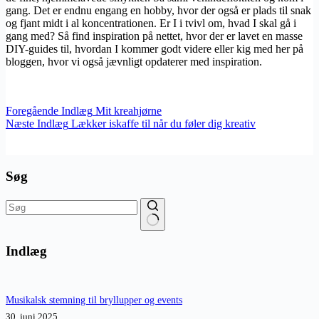
gang. Det er endnu engang en hobby, hvor der også er plads til snak
og fjant midt i al koncentrationen. Er I i tvivl om, hvad I skal gå i
gang med? Så find inspiration på nettet, hvor der er lavet en masse
DIY-guides til, hvordan I kommer godt videre eller kig med her på
bloggen, hvor vi også jævnligt opdaterer med inspiration.
Foregående
Indlæg
Mit kreahjørne
Næste
Indlæg
Lækker iskaffe til når du føler dig kreativ
Søg
Ingen
resultater
Indlæg
Musikalsk stemning til bryllupper og events
30. juni 2025