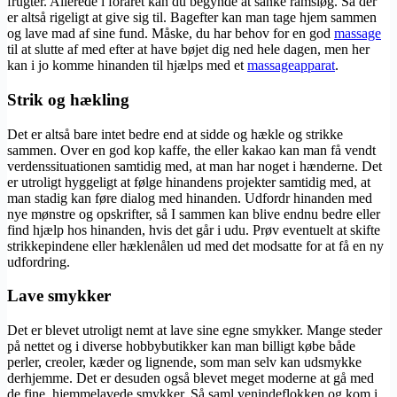
frugter. Allerede i foråret kan du begynde at sanke ramsløg. Så der
er altså rigeligt at give sig til. Bagefter kan man tage hjem sammen
og lave mad af sine fund. Måske, du har behov for en god
massage
til at slutte af med efter at have bøjet dig ned hele dagen, men her
kan i jo komme hinanden til hjælps med et
massageapparat
.
Strik og hækling
Det er altså bare intet bedre end at sidde og hækle og strikke
sammen. Over en god kop kaffe, the eller kakao kan man få vendt
verdenssituationen samtidig med, at man har noget i hænderne. Det
er utroligt hyggeligt at følge hinandens projekter samtidig med, at
man stadig kan føre dialog med hinanden. Udfordr hinanden med
nye mønstre og opskrifter, så I sammen kan blive endnu bedre eller
find hjælp hos hinanden, hvis det går i udu. Prøv eventuelt at skifte
strikkepindene eller hæklenålen ud med det modsatte for at få en ny
udfordring.
Lave smykker
Det er blevet utroligt nemt at lave sine egne smykker. Mange steder
på nettet og i diverse hobbybutikker kan man billigt købe både
perler, creoler, kæder og lignende, som man selv kan udsmykke
derhjemme. Det er desuden også blevet meget moderne at gå med
de fine, hjemmelavede smykker. Så saml venindeflokken og kom i